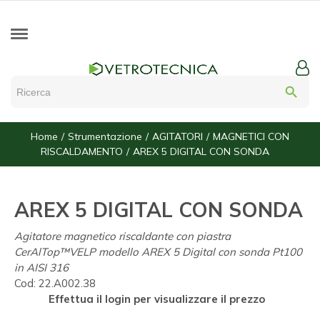
search
Home
Strumentazione
AGITATORI
MAGNETICI CON
RISCALDAMENTO
AREX 5 DIGITAL CON SONDA
AREX 5 DIGITAL CON SONDA
Agitatore magnetico riscaldante con piastra
CerAlTop™VELP modello AREX 5 Digital con sonda Pt100
in AISI 316
Cod:
22.A002.38
Effettua il login per visualizzare il prezzo