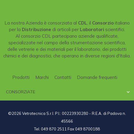
La nostra Azienda è consorziata al
CDL
, il
Consorzio
italiano
per la
Distribuzione
di articoli per
Laboratori
scientifici.
Al consorzio CDL partecipano aziende qualificate,
specializzate nel campo della strumentazione scientifica,
delle vetrerie e dei materiali per il laboratorio, dei prodotti
chimici e dei diagnostici, che operano in diverse regioni d'Italia.
Prodotti
Marchi
Contatti
Domande frequenti
CONSORZIATE

©2026 Vetrotecnica S.r.l. P.I.: 00223930280 - R.E.A. di Padova n.
45566
Tel. 049 870 2511 Fax 049 8700188