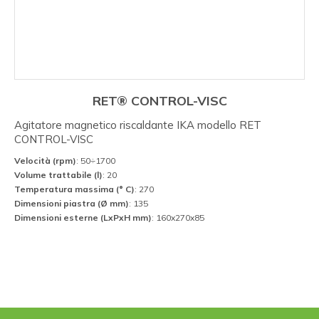
RET® CONTROL-VISC
Agitatore magnetico riscaldante IKA modello RET
CONTROL-VISC
Velocità (rpm)
: 50÷1700
Volume trattabile (l)
: 20
Temperatura massima (° C)
: 270
Dimensioni piastra (Ø mm)
: 135
Dimensioni esterne (LxPxH mm)
: 160x270x85