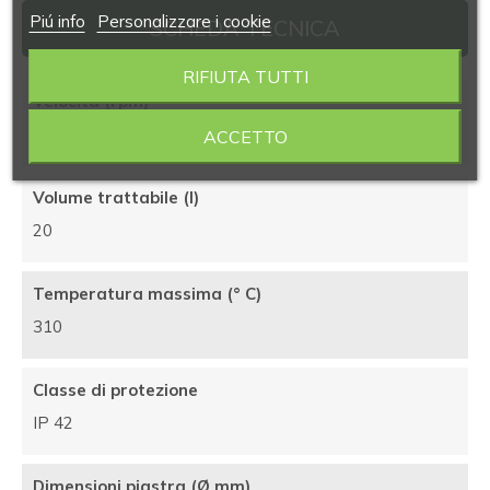
Piú info
Personalizzare i cookie
SCHEDA TECNICA
RIFIUTA TUTTI
Velocità (rpm)
50÷1500
ACCETTO
Volume trattabile (l)
20
Temperatura massima (° C)
310
Classe di protezione
IP 42
Dimensioni piastra (Ø mm)