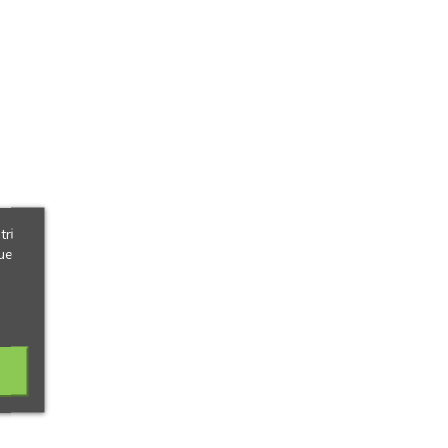
tri
ue