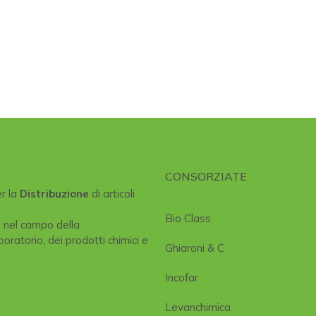
CONSORZIATE
er la
Distribuzione
di articoli
Bio Class
e nel campo della
boratorio, dei prodotti chimici e
Ghiaroni & C
Incofar
Levanchimica