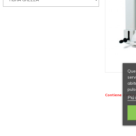
Ques
serv
abit
puls
Contiene 2 artico
Piú 