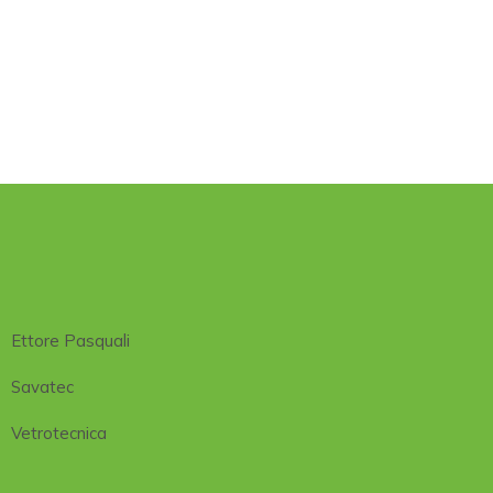
Ettore Pasquali
Savatec
Vetrotecnica