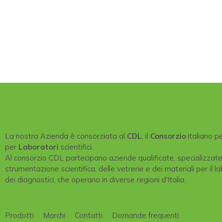
La nostra Azienda è consorziata al
CDL
, il
Consorzio
italiano p
per
Laboratori
scientifici.
Al consorzio CDL partecipano aziende qualificate, specializzat
strumentazione scientifica, delle vetrerie e dei materiali per il la
dei diagnostici, che operano in diverse regioni d'Italia.
Prodotti
Marchi
Contatti
Domande frequenti