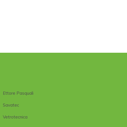
Ettore Pasquali
Savatec
Vetrotecnica