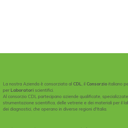
La nostra Azienda è consorziata al
CDL
, il
Consorzio
italiano p
per
Laboratori
scientifici.
Al consorzio CDL partecipano aziende qualificate, specializzat
strumentazione scientifica, delle vetrerie e dei materiali per il la
dei diagnostici, che operano in diverse regioni d'Italia.