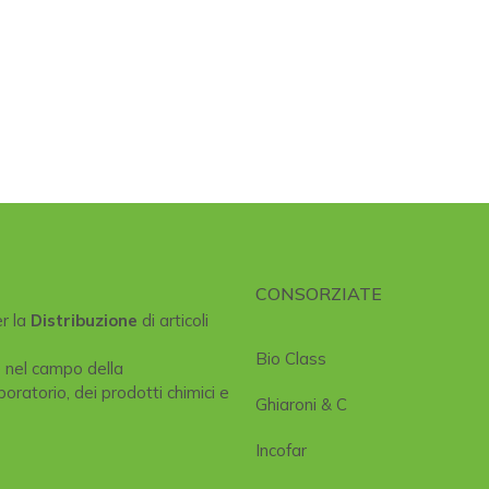
CONSORZIATE
er la
Distribuzione
di articoli
Bio Class
e nel campo della
boratorio, dei prodotti chimici e
Ghiaroni & C
Incofar