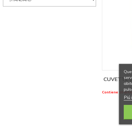
Ques
serv
CUVETTE 
abit
puls
Contiene 10 artic
Piú 