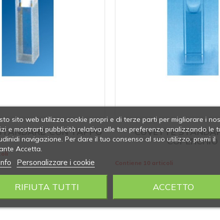
to sito web utilizza cookie propri e di terze parti per migliorare i nos
izi e mostrarti pubblicità relativa alle tue preferenze analizzando le t
STANDARD CON TAPPO
CUVETTE STANDA
udinidi navigazione. Per dare il tuo consenso al suo utilizzo, premi il
COPERCHIO
ante Accetta.
oli
info
Personalizzare i cookie
Contiene 10 articoli
RIFIUTA TUTTI
ACCETTO