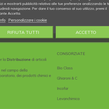
izi e mostrarti pubblicità relativa alle tue preferenze analizzando le t
udinidi navigazione. Per dare il tuo consenso al suo utilizzo, premi il
ante Accetta.
info
Personalizzare i cookie
RIFIUTA TUTTI
ACCETTO
CONSORZIATE
er la
Distribuzione
di articoli
Bio Class
e nel campo della
boratorio, dei prodotti chimici e
Ghiaroni & C
Incofar
Levanchimica