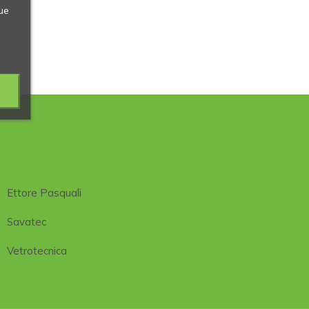
ue
Ettore Pasquali
Savatec
Vetrotecnica