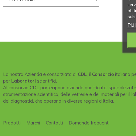
serv
abit
puls
Piú 
La nostra Azienda è consorziata al
CDL
, il
Consorzio
italiano p
per
Laboratori
scientifici.
Al consorzio CDL partecipano aziende qualificate, specializzat
strumentazione scientifica, delle vetrerie e dei materiali per il la
dei diagnostici, che operano in diverse regioni d'Italia.
Prodotti
Marchi
Contatti
Domande frequenti