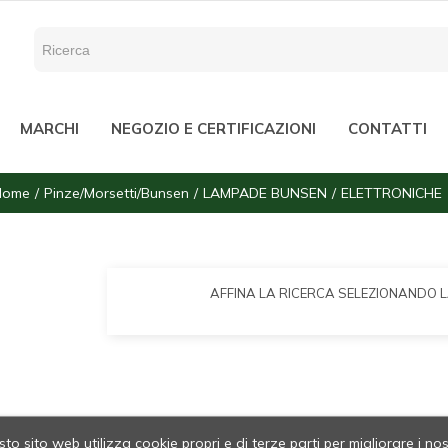
MARCHI
NEGOZIO E CERTIFICAZIONI
CONTATTI
Home
Pinze/Morsetti/Bunsen
LAMPADE BUNSEN
ELETTRONICHE
AFFINA LA RICERCA SELEZIONANDO 
to sito web utilizza cookie propri e di terze parti per migliorare i nos