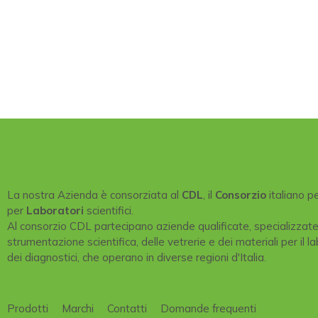
La nostra Azienda è consorziata al
CDL
, il
Consorzio
italiano p
per
Laboratori
scientifici.
Al consorzio CDL partecipano aziende qualificate, specializzat
strumentazione scientifica, delle vetrerie e dei materiali per il la
dei diagnostici, che operano in diverse regioni d'Italia.
Prodotti
Marchi
Contatti
Domande frequenti