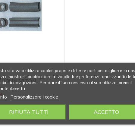
to sito web utilizza cookie propri e di terze parti per migliorare i nos
izi e mostrarti pubblicità relativa alle tue preferenze analizzando le t
TUBI IN VITON
udinidi navigazione. Per dare il tuo consenso al suo utilizzo, premi il
ante Accetta.
li
info
Personalizzare i cookie
RIFIUTA TUTTI
ACCETTO