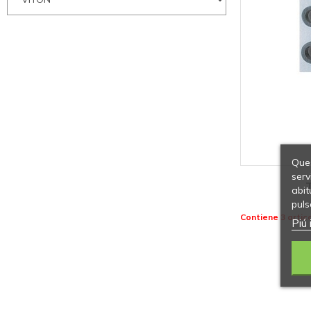
Ques
serv
abit
puls
Contiene 3 artico
Piú 