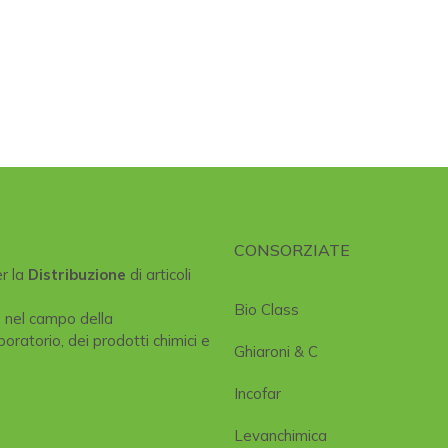
CONSORZIATE
er la
Distribuzione
di articoli
Bio Class
e nel campo della
boratorio, dei prodotti chimici e
Ghiaroni & C
Incofar
Levanchimica