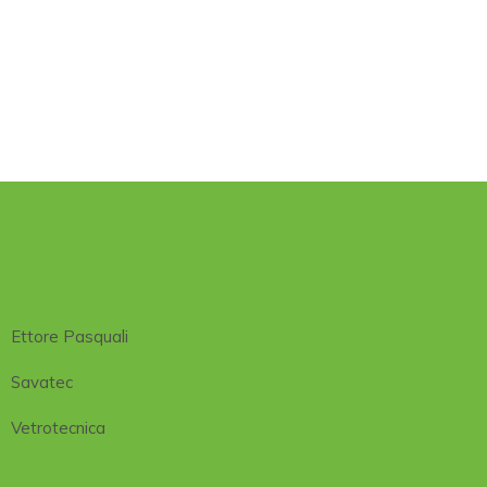
Ettore Pasquali
Savatec
Vetrotecnica