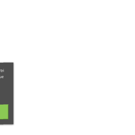
tri
ue