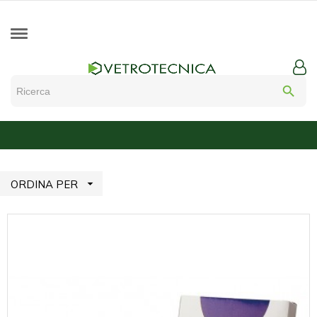
search

ORDINA PER