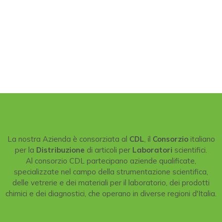
La nostra Azienda è consorziata al
CDL
, il
Consorzio
italiano
per la
Distribuzione
di articoli per
Laboratori
scientifici.
Al consorzio CDL partecipano aziende qualificate,
specializzate nel campo della strumentazione scientifica,
delle vetrerie e dei materiali per il laboratorio, dei prodotti
chimici e dei diagnostici, che operano in diverse regioni d'Italia.