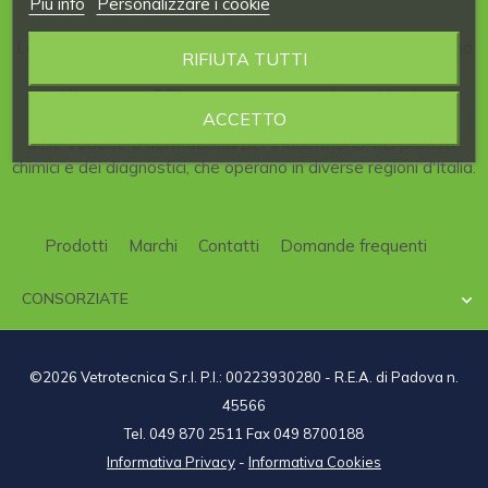
Piú info
Personalizzare i cookie
La nostra Azienda è consorziata al
CDL
, il
Consorzio
italiano
RIFIUTA TUTTI
per la
Distribuzione
di articoli per
Laboratori
scientifici.
Al consorzio CDL partecipano aziende qualificate,
ACCETTO
specializzate nel campo della strumentazione scientifica,
delle vetrerie e dei materiali per il laboratorio, dei prodotti
chimici e dei diagnostici, che operano in diverse regioni d'Italia.
Prodotti
Marchi
Contatti
Domande frequenti
CONSORZIATE

©2026 Vetrotecnica S.r.l. P.I.: 00223930280 - R.E.A. di Padova n.
45566
Tel. 049 870 2511 Fax 049 8700188
Informativa Privacy
-
Informativa Cookies