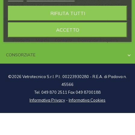
specializzate nel campo della strumentazione scientifica,
delle vetrerie e dei materiali per il laboratorio, dei prodotti
RIFIUTA TUTTI
chimici e dei diagnostici, che operano in diverse regioni d'Italia.
ACCETTO
Prodotti
Marchi
Contatti
Domande frequenti
CONSORZIATE

©2026 Vetrotecnica S.r.l. P.I.: 00223930280 - R.E.A. di Padova n.
45566
Tel. 049 870 2511 Fax 049 8700188
Informativa Privacy
-
Informativa Cookies