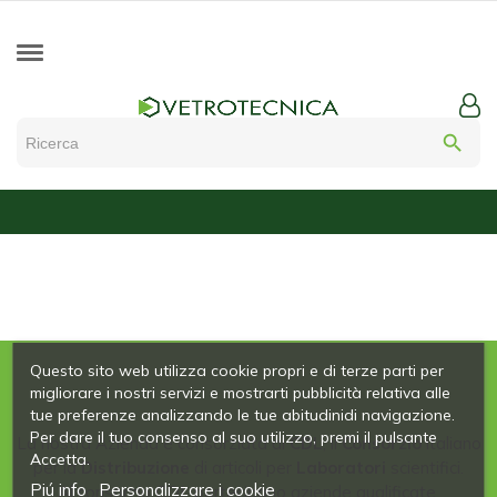
search
Questo sito web utilizza cookie propri e di terze parti per
migliorare i nostri servizi e mostrarti pubblicità relativa alle
tue preferenze analizzando le tue abitudinidi navigazione.
Per dare il tuo consenso al suo utilizzo, premi il pulsante
La nostra Azienda è consorziata al
CDL
, il
Consorzio
italiano
Accetta.
per la
Distribuzione
di articoli per
Laboratori
scientifici.
Piú info
Personalizzare i cookie
Al consorzio CDL partecipano aziende qualificate,