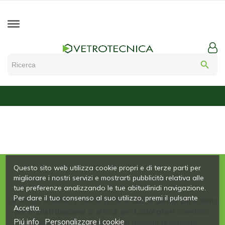
search
Questo sito web utilizza cookie propri e di terze parti per
migliorare i nostri servizi e mostrarti pubblicità relativa alle
tue preferenze analizzando le tue abitudinidi navigazione.
Per dare il tuo consenso al suo utilizzo, premi il pulsante
La nostra Azienda è consorziata al
CDL
, il
Consorzio
italiano
Accetta.
per la
Distribuzione
di articoli per
Laboratori
scientifici.
Piú info
Personalizzare i cookie
Al consorzio CDL partecipano aziende qualificate,