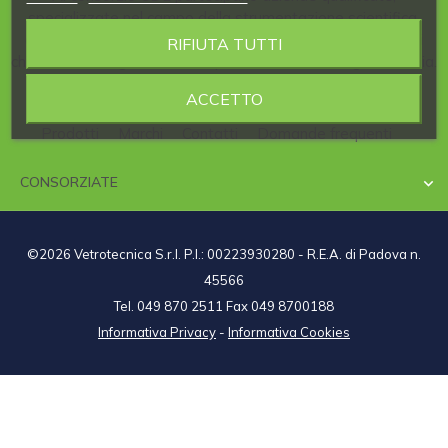
specializzate nel campo della strumentazione scientifica,
delle vetrerie e dei materiali per il laboratorio, dei prodotti
RIFIUTA TUTTI
chimici e dei diagnostici, che operano in diverse regioni d'Italia.
ACCETTO
Prodotti
Marchi
Contatti
Domande frequenti
CONSORZIATE

©2026 Vetrotecnica S.r.l. P.I.: 00223930280 - R.E.A. di Padova n.
45566
Tel. 049 870 2511 Fax 049 8700188
Informativa Privacy
-
Informativa Cookies