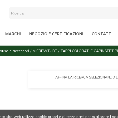
MARCHI
NEGOZIO E CERTIFICAZIONI
CONTATTI
ouso e accessori
MICREWTUBE
TAPPI COLORATI E CAPINSERT 
AFFINA LA RICERCA SELEZIONANDO 
to sito web utilizza cookie propri e di terze parti per migliorare i nos