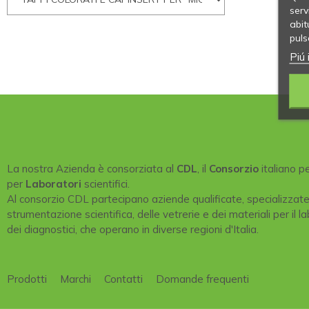
serv
abit
puls
Piú 
La nostra Azienda è consorziata al
CDL
, il
Consorzio
italiano p
per
Laboratori
scientifici.
Al consorzio CDL partecipano aziende qualificate, specializzat
strumentazione scientifica, delle vetrerie e dei materiali per il la
dei diagnostici, che operano in diverse regioni d'Italia.
Prodotti
Marchi
Contatti
Domande frequenti