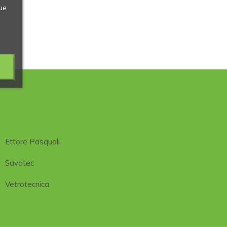
ue
Ettore Pasquali
Savatec
Vetrotecnica