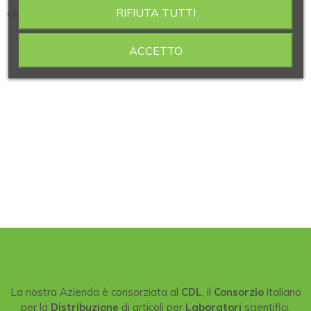
RIFIUTA TUTTI
Contiene 8 articoli
ACCETTO
La nostra Azienda è consorziata al
CDL
, il
Consorzio
italiano
per la
Distribuzione
di articoli per
Laboratori
scientifici.