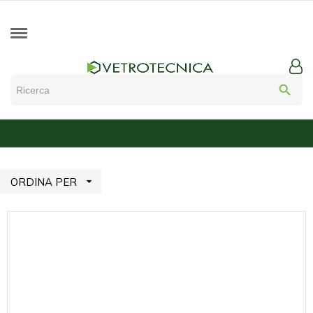
search

ORDINA PER