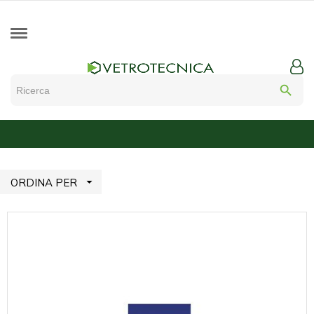
search

ORDINA PER