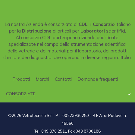
La nostra Azienda è consorziata al
CDL
, il
Consorzio
italiano
per la
Distribuzione
di articoli per
Laboratori
scientifici.
Al consorzio CDL partecipano aziende qualificate,
specializzate nel campo della strumentazione scientifica,
delle vetrerie e dei materiali per il laboratorio, dei prodotti
chimici e dei diagnostici, che operano in diverse regioni d'Italia.
Prodotti
Marchi
Contatti
Domande frequenti
CONSORZIATE

©2026 Vetrotecnica S.r.l. P.I.: 00223930280 - R.E.A. di Padova n.
45566
Tel. 049 870 2511 Fax 049 8700188