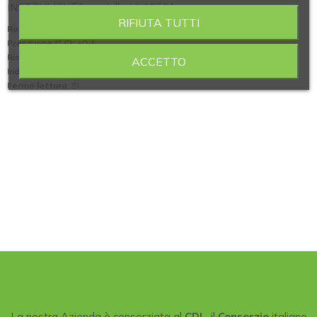
INSTRUMENTS modello HI 93501
RIFIUTA TUTTI
Range temperatura (° C)
: -50.0 ÷ 150.0
Precisione (° C)
: ±0.4
Risoluzione (° C)
: 0.1
ACCETTO
Indicazione di batterie scariche
: Sì
Fermo lettura
: Sì
La nostra Azienda è consorziata al
CDL
, il
Consorzio
italiano