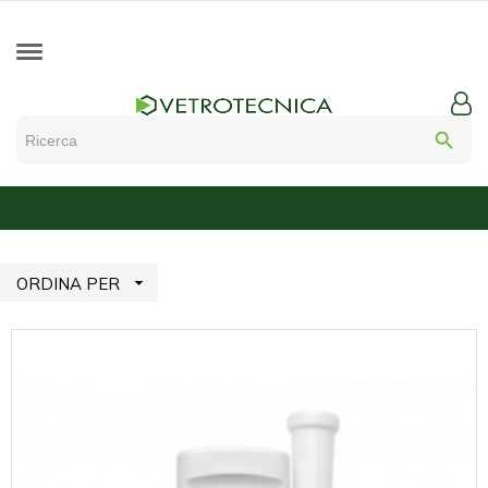
search

ORDINA PER