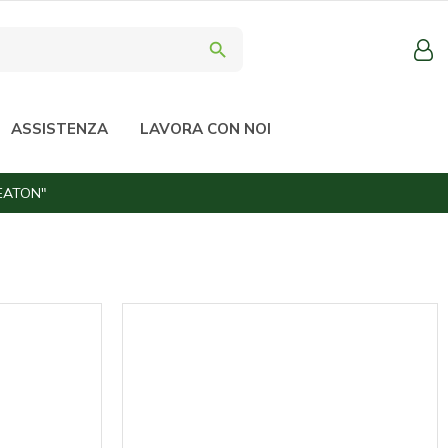
search
ASSISTENZA
LAVORA CON NOI
EATON"