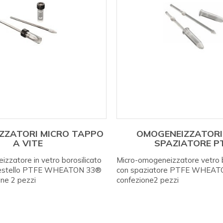
ZZATORI MICRO TAPPO
OMOGENEIZZATORI
A VITE
SPAZIATORE P
zzatore in vetro borosilicato
Micro-omogeneizzatore vetro b
pestello PTFE WHEATON 33®
con spaziatore PTFE WHEATO
one 2 pezzi
confezione2 pezzi