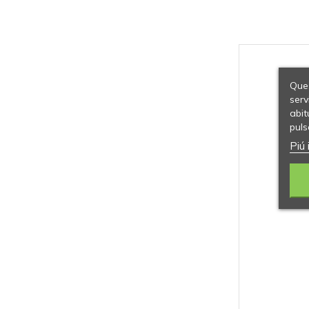
Ques
serv
abit
puls
Piú 