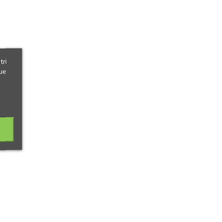
tri
ue