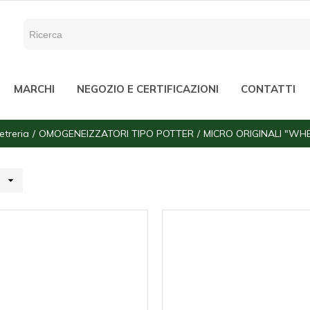
MARCHI
NEGOZIO E CERTIFICAZIONI
CONTATTI
etreria
OMOGENEIZZATORI TIPO POTTER
MICRO ORIGINALI "WH
