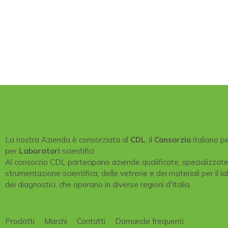
La nostra Azienda è consorziata al
CDL
, il
Consorzio
italiano p
per
Laboratori
scientifici.
Al consorzio CDL partecipano aziende qualificate, specializzat
strumentazione scientifica, delle vetrerie e dei materiali per il la
dei diagnostici, che operano in diverse regioni d'Italia.
Prodotti
Marchi
Contatti
Domande frequenti