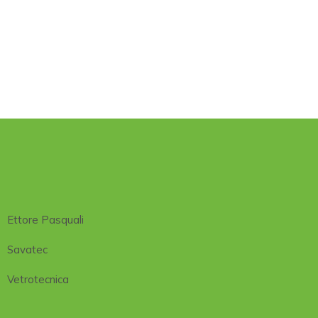
Ettore Pasquali
Savatec
Vetrotecnica