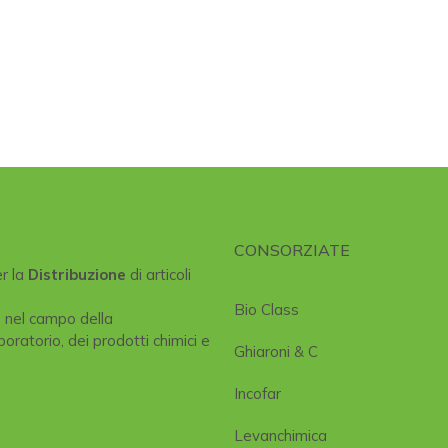
CONSORZIATE
er la
Distribuzione
di articoli
Bio Class
e nel campo della
boratorio, dei prodotti chimici e
Ghiaroni & C
Incofar
Levanchimica