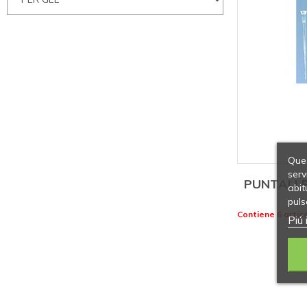
Ques
serv
PUNTALI 
abit
puls
Contiene 6 artico
Piú 