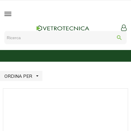
search

ORDINA PER