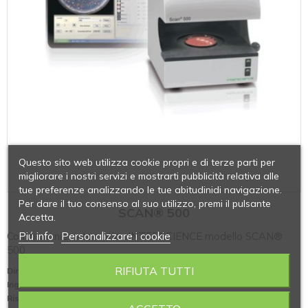
Questo sito web utilizza cookie propri e di terze parti per
migliorare i nostri servizi e mostrarti pubblicità relativa alle
tue preferenze analizzando le tue abitudinidi navigazione.
Per dare il tuo consenso al suo utilizzo, premi il pulsante
SCAN® 500
Accetta.
Contacolonie automatico INTERSCIENCE modello SCAN®
Piú info
Personalizzare i cookie
500
RIFIUTA TUTTI
Dimensioni capsula (mm)
: 55 /60 /90
Ingrandimento
: zoom 7x
Risoluzione (pixels)
: 640x480