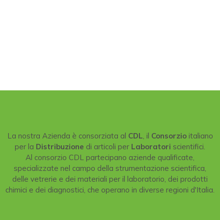
La nostra Azienda è consorziata al
CDL
, il
Consorzio
italiano
per la
Distribuzione
di articoli per
Laboratori
scientifici.
Al consorzio CDL partecipano aziende qualificate,
specializzate nel campo della strumentazione scientifica,
delle vetrerie e dei materiali per il laboratorio, dei prodotti
chimici e dei diagnostici, che operano in diverse regioni d'Italia.