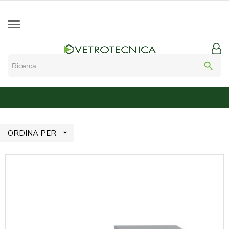
search

ORDINA PER