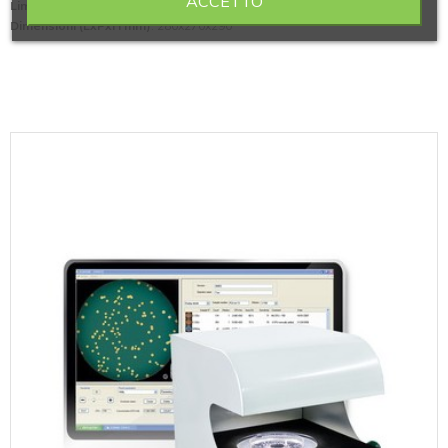
ACCETTO
Limite di rilevazione
: colonie da 0,1 mm
Dimensioni (LxPxH mm)
: 280x270x290