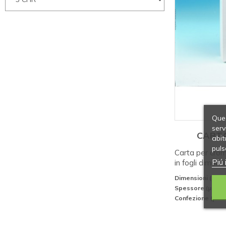
Ques
serv
CART
abit
puls
Carta per cr
Piú 
in fogli dimen
Dimensioni (mm)
Spessore (µm)
: 
Confezione (pezz