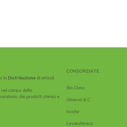
CONSORZIATE
er la
Distribuzione
di articoli
Bio Class
e nel campo della
boratorio, dei prodotti chimici e
Ghiaroni & C
Incofar
Levanchimica