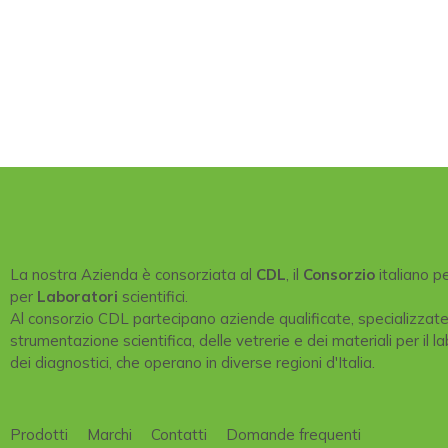
La nostra Azienda è consorziata al
CDL
, il
Consorzio
italiano p
per
Laboratori
scientifici.
Al consorzio CDL partecipano aziende qualificate, specializzat
strumentazione scientifica, delle vetrerie e dei materiali per il la
dei diagnostici, che operano in diverse regioni d'Italia.
Prodotti
Marchi
Contatti
Domande frequenti