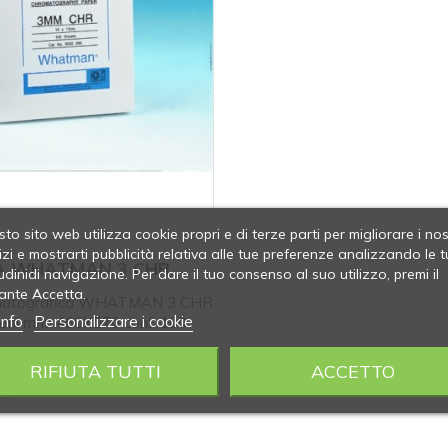
to sito web utilizza cookie propri e di terze parti per migliorare i nos
izi e mostrarti pubblicità relativa alle tue preferenze analizzando le t
A WHATMAN 3 CHR
udinidi navigazione. Per dare il tuo consenso al suo utilizzo, premi il
ante Accetta.
omatografica WHATMAN 3 CHR
info
Personalizzare i cookie
sioni mm. 460X570 conf. 100
: 460x570
RIFIUTA TUTTI
ACCETTO
360
i)
: 100