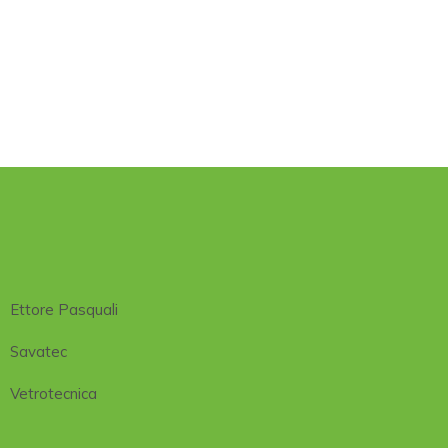
Ettore Pasquali
Savatec
Vetrotecnica