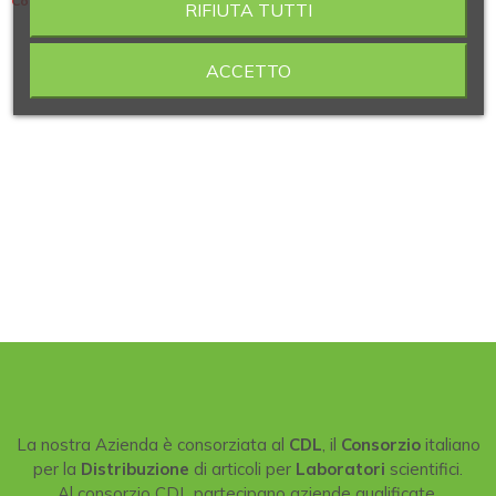
Contiene 3 articoli
RIFIUTA TUTTI
ACCETTO
La nostra Azienda è consorziata al
CDL
, il
Consorzio
italiano
per la
Distribuzione
di articoli per
Laboratori
scientifici.
Al consorzio CDL partecipano aziende qualificate,