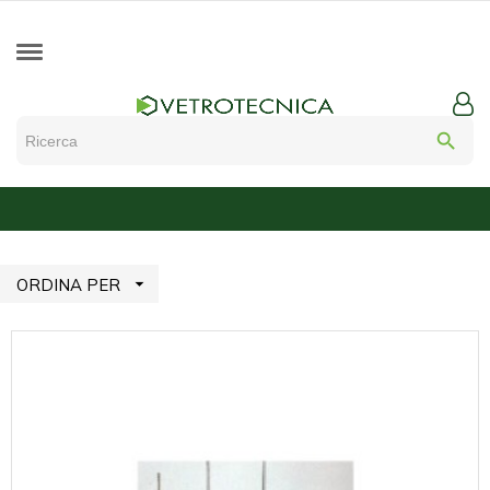
search

ORDINA PER