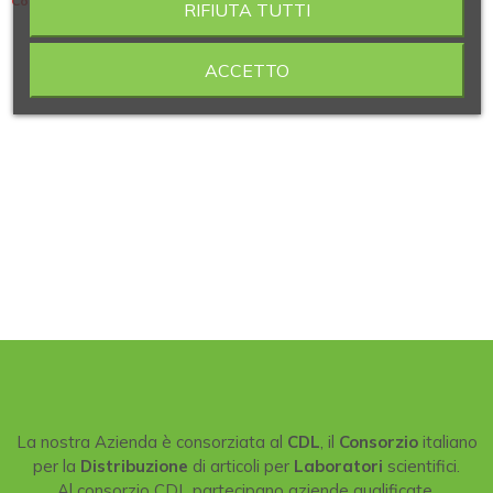
Contiene 3 articoli
RIFIUTA TUTTI
ACCETTO
La nostra Azienda è consorziata al
CDL
, il
Consorzio
italiano
per la
Distribuzione
di articoli per
Laboratori
scientifici.
Al consorzio CDL partecipano aziende qualificate,