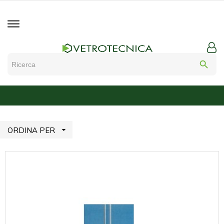
search

ORDINA PER