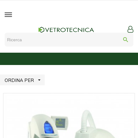
search

ORDINA PER