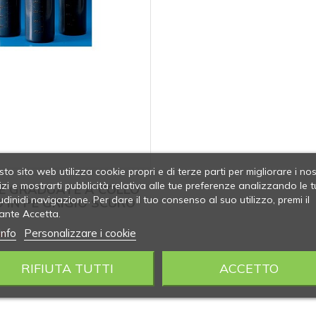
to sito web utilizza cookie propri e di terze parti per migliorare i nos
izi e mostrarti pubblicità relativa alle tue preferenze analizzando le t
IE GRADUATE A COLLO
udinidi navigazione. Per dare il tuo consenso al suo utilizzo, premi il
 IN PE GRIGIO SCURO
ante Accetta.
info
Personalizzare i cookie
li
RIFIUTA TUTTI
ACCETTO