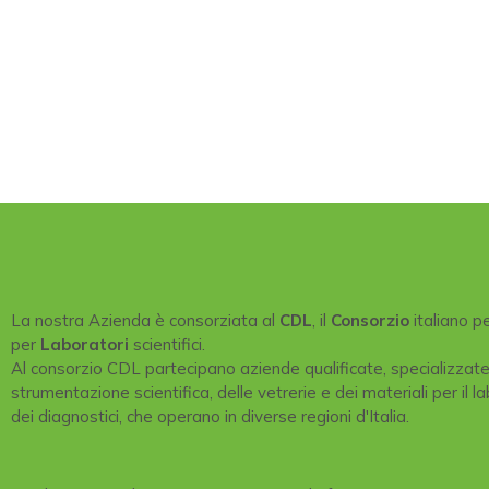
La nostra Azienda è consorziata al
CDL
, il
Consorzio
italiano p
per
Laboratori
scientifici.
Al consorzio CDL partecipano aziende qualificate, specializzat
strumentazione scientifica, delle vetrerie e dei materiali per il la
dei diagnostici, che operano in diverse regioni d'Italia.