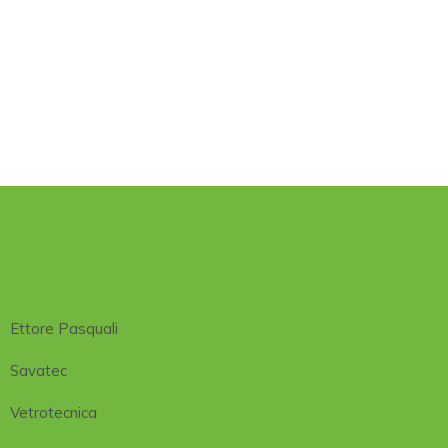
Ettore Pasquali
Savatec
Vetrotecnica