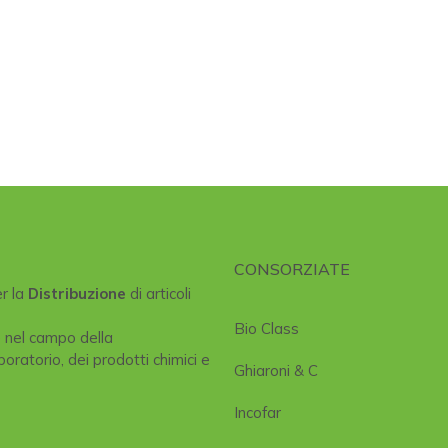
CONSORZIATE
er la
Distribuzione
di articoli
Bio Class
e nel campo della
boratorio, dei prodotti chimici e
Ghiaroni & C
Incofar