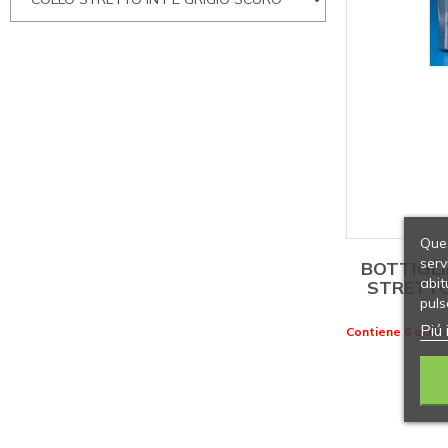
Ques
serv
BOTTIGL
abit
STRETTO
puls
Piú 
Contiene 6 artico