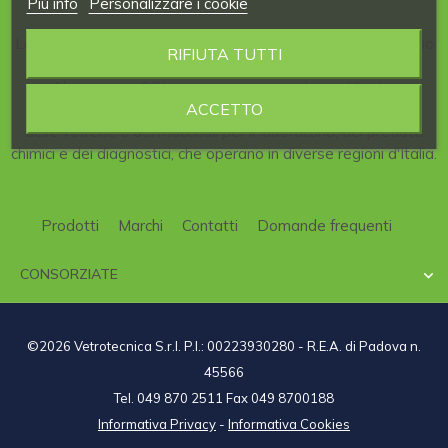
Piú info
Personalizzare i cookie
La nostra Azienda è consorziata al
CDL
, il
Consorzio
italiano
RIFIUTA TUTTI
per la
Distribuzione
di articoli per
Laboratori
scientifici.
Al consorzio CDL partecipano aziende qualificate,
ACCETTO
specializzate nel campo della strumentazione scientifica,
delle vetrerie e dei materiali per il laboratorio, dei prodotti
chimici e dei diagnostici, che operano in diverse regioni d'Italia.
Prodotti
Marchi
Contatti
Domande frequenti
CONSORZIATE

©2026 Vetrotecnica S.r.l. P.I.: 00223930280 - R.E.A. di Padova n.
45566
Tel. 049 870 2511 Fax 049 8700188
Informativa Privacy
-
Informativa Cookies