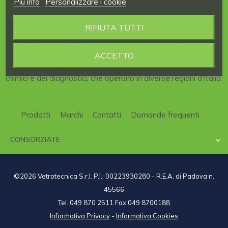
Piú info
Personalizzare i cookie
La nostra Azienda è consorziata al
CDL
, il
Consorzio
italiano
RIFIUTA TUTTI
per la
Distribuzione
di articoli per
Laboratori
scientifici.
Al consorzio CDL partecipano aziende qualificate,
ACCETTO
specializzate nel campo della strumentazione scientifica,
delle vetrerie e dei materiali per il laboratorio, dei prodotti
chimici e dei diagnostici, che operano in diverse regioni d'Italia.
Prodotti
Marchi
Contatti
Domande frequenti
CONSORZIATE

©2026 Vetrotecnica S.r.l. P.I.: 00223930280 - R.E.A. di Padova n.
45566
Tel. 049 870 2511 Fax 049 8700188
Informativa Privacy
-
Informativa Cookies