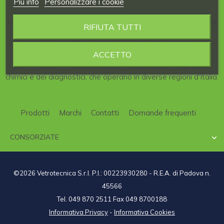
Piú info
Personalizzare i cookie
La nostra Azienda è consorziata al
CDL
, il
Consorzio
italiano
RIFIUTA TUTTI
per la
Distribuzione
di articoli per
Laboratori
scientifici.
Al consorzio CDL partecipano aziende qualificate,
ACCETTO
specializzate nel campo della strumentazione scientifica,
delle vetrerie e dei materiali per il laboratorio, dei prodotti
chimici e dei diagnostici, che operano in diverse regioni d'Italia.
Prodotti
Marchi
Contatti
Domande frequenti
CONSORZIATE

©2026 Vetrotecnica S.r.l. P.I.: 00223930280 - R.E.A. di Padova n.
45566
Tel. 049 870 2511 Fax 049 8700188
Informativa Privacy
-
Informativa Cookies