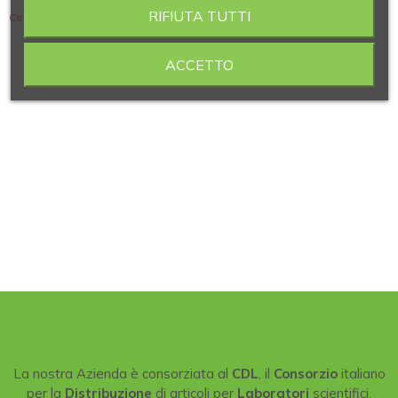
RIFIUTA TUTTI
Contiene 4 articoli
ACCETTO
La nostra Azienda è consorziata al
CDL
, il
Consorzio
italiano
per la
Distribuzione
di articoli per
Laboratori
scientifici.