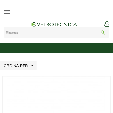
search

ORDINA PER