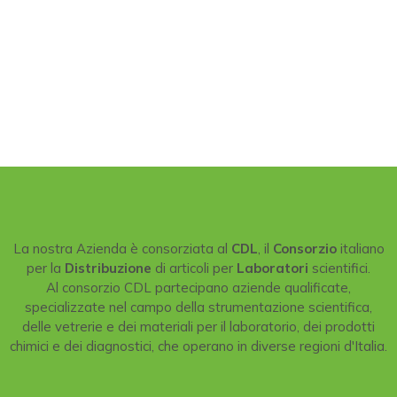
La nostra Azienda è consorziata al
CDL
, il
Consorzio
italiano
per la
Distribuzione
di articoli per
Laboratori
scientifici.
Al consorzio CDL partecipano aziende qualificate,
specializzate nel campo della strumentazione scientifica,
delle vetrerie e dei materiali per il laboratorio, dei prodotti
chimici e dei diagnostici, che operano in diverse regioni d'Italia.