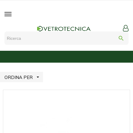
search

ORDINA PER