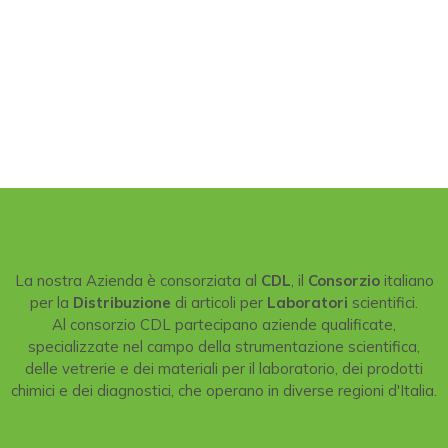
La nostra Azienda è consorziata al
CDL
, il
Consorzio
italiano
per la
Distribuzione
di articoli per
Laboratori
scientifici.
Al consorzio CDL partecipano aziende qualificate,
specializzate nel campo della strumentazione scientifica,
delle vetrerie e dei materiali per il laboratorio, dei prodotti
chimici e dei diagnostici, che operano in diverse regioni d'Italia.