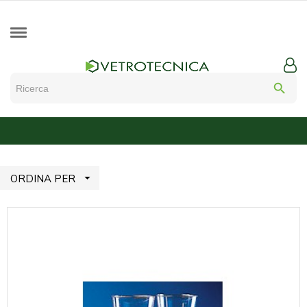
search

ORDINA PER