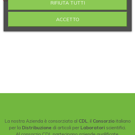
Contiene 4 articoli
RIFIUTA TUTTI
ACCETTO
La nostra Azienda è consorziata al
CDL
, il
Consorzio
italiano
per la
Distribuzione
di articoli per
Laboratori
scientifici.
Al consorzio CDL partecipano aziende qualificate,