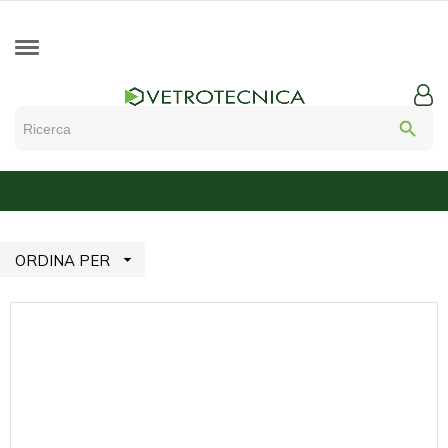
search

ORDINA PER