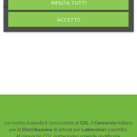
RIFIUTA TUTTI
Confezione
: 1000 g
ACCETTO
La nostra Azienda è consorziata al
CDL
, il
Consorzio
italiano
per la
Distribuzione
di articoli per
Laboratori
scientifici.
Al consorzio CDL partecipano aziende qualificate,