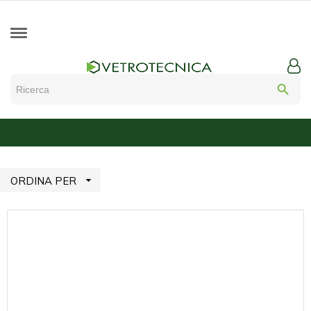
search

ORDINA PER