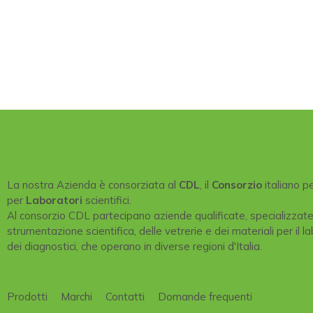
La nostra Azienda è consorziata al
CDL
, il
Consorzio
italiano p
per
Laboratori
scientifici.
Al consorzio CDL partecipano aziende qualificate, specializzat
strumentazione scientifica, delle vetrerie e dei materiali per il la
dei diagnostici, che operano in diverse regioni d'Italia.
Prodotti
Marchi
Contatti
Domande frequenti