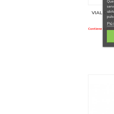
Ques
serv
abit
VIAL CON
puls
Piú 
Contiene 6 artico