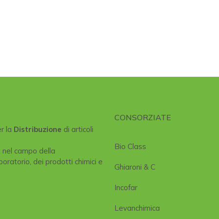
CONSORZIATE
er la
Distribuzione
di articoli
Bio Class
e nel campo della
boratorio, dei prodotti chimici e
Ghiaroni & C
Incofar
Levanchimica