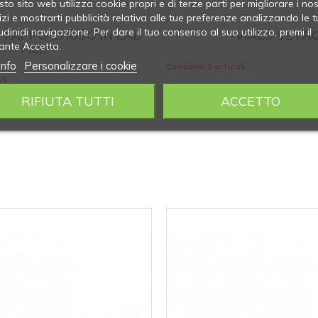
to sito web utilizza cookie propri e di terze parti per migliorare i nos
izi e mostrarti pubblicità relativa alle tue preferenze analizzando le t
udinidi navigazione. Per dare il tuo consenso al suo utilizzo, premi il
 TAPPO CHUSO IN LAB
VIALS VETR
ante Accetta.
FILE™
info
Personalizzare i cookie
Contiene 1 articoli
li
RIFIUTA TUTTI
ACCETTO