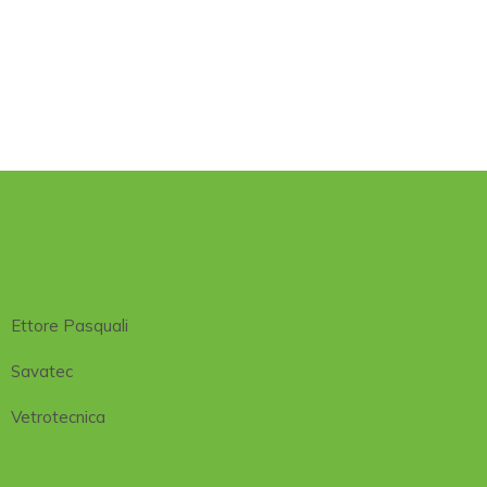
Ettore Pasquali
Savatec
Vetrotecnica