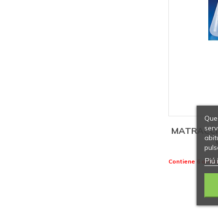
Ques
serv
MATRACCI 
abit
puls
Piú 
Contiene 6 artico