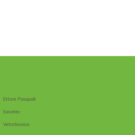
Ettore Pasquali
Savatec
Vetrotecnica