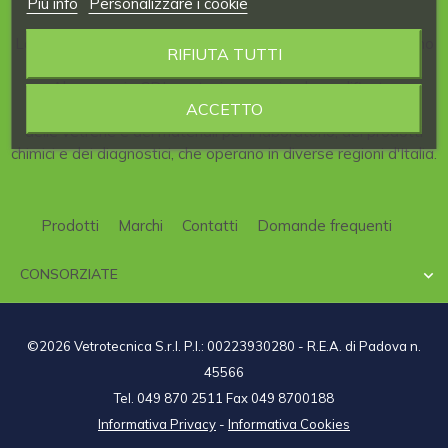
Piú info
Personalizzare i cookie
La nostra Azienda è consorziata al
CDL
, il
Consorzio
italiano
RIFIUTA TUTTI
per la
Distribuzione
di articoli per
Laboratori
scientifici.
Al consorzio CDL partecipano aziende qualificate,
ACCETTO
specializzate nel campo della strumentazione scientifica,
delle vetrerie e dei materiali per il laboratorio, dei prodotti
chimici e dei diagnostici, che operano in diverse regioni d'Italia.
Prodotti
Marchi
Contatti
Domande frequenti
CONSORZIATE

©2026 Vetrotecnica S.r.l. P.I.: 00223930280 - R.E.A. di Padova n.
45566
Tel. 049 870 2511 Fax 049 8700188
Informativa Privacy
-
Informativa Cookies