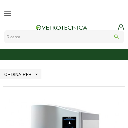
search

ORDINA PER