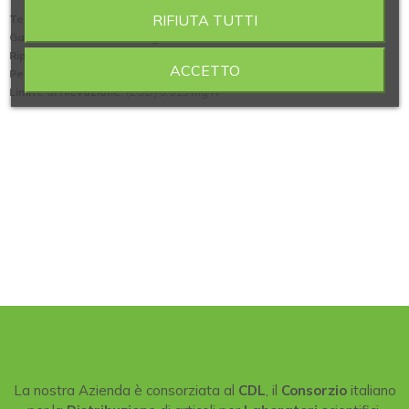
RIFIUTA TUTTI
Tempo di distillazione per 100 ml di distillato (min)
: 3
Gamma di misurazione (mg N)
: 0,04 ÷ 220
Riproducibilità
: (RDS) ? 1%
ACCETTO
Percentuale di recupero
: ? 99,5% (1÷200 mg N)
Limite di rilevazione
: (LOD) 0,015 mg N
La nostra Azienda è consorziata al
CDL
, il
Consorzio
italiano