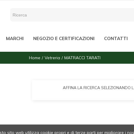
MARCHI
NEGOZIO E CERTIFICAZIONI
CONTATTI
Home
Vetreria
MATRACCI TARATI
AFFINA LA RICERCA SELEZIONANDO 
to sito web utilizza cookie propri e di terze parti per migliorare i nos