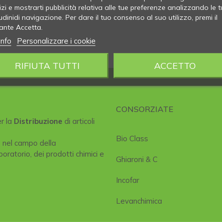
izi e mostrarti pubblicità relativa alle tue preferenze analizzando le t
udinidi navigazione. Per dare il tuo consenso al suo utilizzo, premi il
ante Accetta.
info
Personalizzare i cookie
RIFIUTA TUTTI
ACCETTO
CONSORZIATE
er la
Distribuzione
di articoli
Bio Class
e nel campo della
boratorio, dei prodotti chimici e
Ghiaroni & C
Incofar
Levanchimica