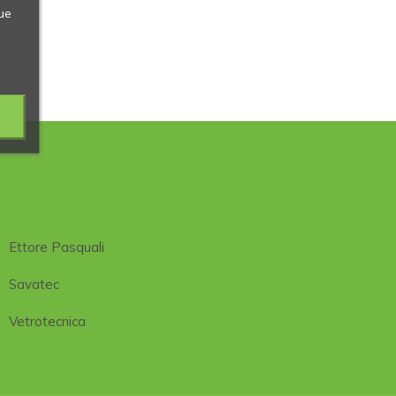
ue
Ettore Pasquali
Savatec
Vetrotecnica