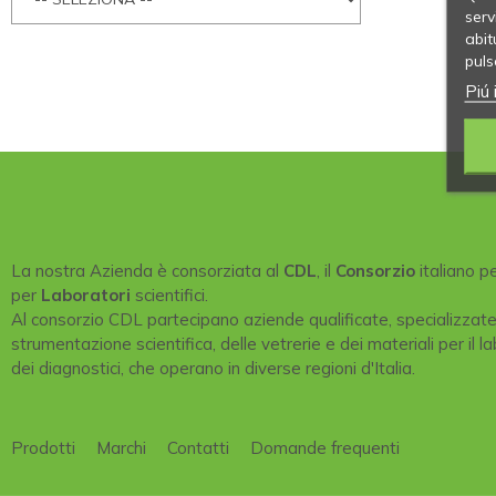
serv
abit
puls
Piú 
La nostra Azienda è consorziata al
CDL
, il
Consorzio
italiano p
per
Laboratori
scientifici.
Al consorzio CDL partecipano aziende qualificate, specializzat
strumentazione scientifica, delle vetrerie e dei materiali per il la
dei diagnostici, che operano in diverse regioni d'Italia.
Prodotti
Marchi
Contatti
Domande frequenti