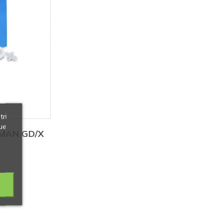
tri
ue
TMAN GD/X