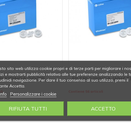
to sito web utilizza cookie propri e di terze parti per migliorare i nos
izi e mostrarti pubblicità relativa alle tue preferenze analizzando le t
RI SIRINGA GD/XP
FILTRI SIRINGA WHA
udinidi navigazione. Per dare il tuo consenso al suo utilizzo, premi il
ante Accetta.
li
Contiene 56 articoli
info
Personalizzare i cookie
RIFIUTA TUTTI
ACCETTO