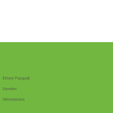
Ettore Pasquali
Savatec
Vetrotecnica