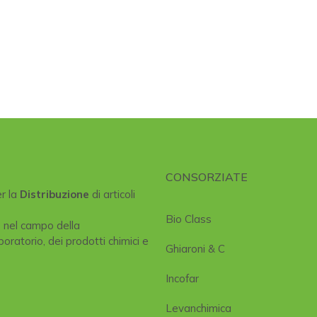
CONSORZIATE
er la
Distribuzione
di articoli
Bio Class
e nel campo della
boratorio, dei prodotti chimici e
Ghiaroni & C
Incofar
Levanchimica