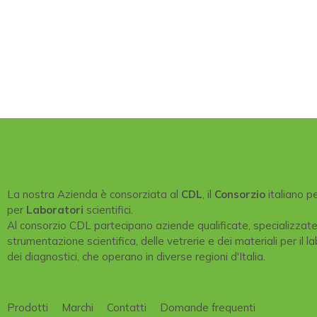
La nostra Azienda è consorziata al
CDL
, il
Consorzio
italiano p
per
Laboratori
scientifici.
Al consorzio CDL partecipano aziende qualificate, specializzat
strumentazione scientifica, delle vetrerie e dei materiali per il la
dei diagnostici, che operano in diverse regioni d'Italia.
Prodotti
Marchi
Contatti
Domande frequenti