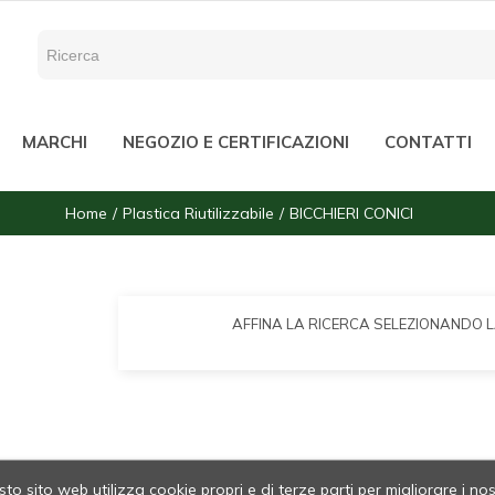
MARCHI
NEGOZIO E CERTIFICAZIONI
CONTATTI
Home
Plastica Riutilizzabile
BICCHIERI CONICI
AFFINA LA RICERCA SELEZIONANDO 
to sito web utilizza cookie propri e di terze parti per migliorare i nos