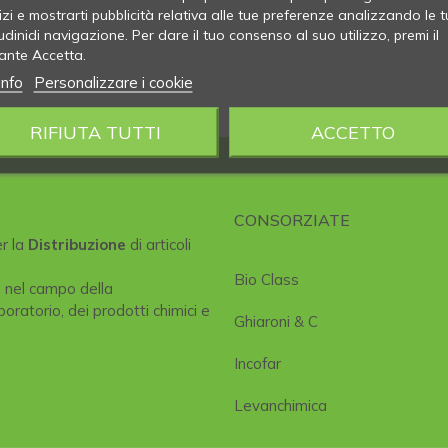
izi e mostrarti pubblicità relativa alle tue preferenze analizzando le t
udinidi navigazione. Per dare il tuo consenso al suo utilizzo, premi il
ante Accetta.
info
Personalizzare i cookie
RIFIUTA TUTTI
ACCETTO
CONSORZIATE
er la
Distribuzione
di articoli
Bio Class
e nel campo della
boratorio, dei prodotti chimici e
Ghiaroni & C
Incofar
Levanchimica