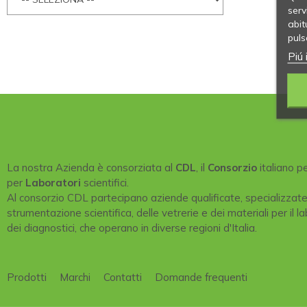
serv
abit
puls
Piú 
La nostra Azienda è consorziata al
CDL
, il
Consorzio
italiano p
per
Laboratori
scientifici.
Al consorzio CDL partecipano aziende qualificate, specializzat
strumentazione scientifica, delle vetrerie e dei materiali per il la
dei diagnostici, che operano in diverse regioni d'Italia.
Prodotti
Marchi
Contatti
Domande frequenti