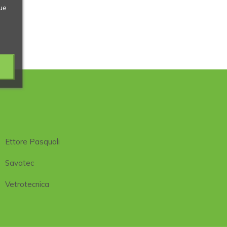
ue
Ettore Pasquali
Savatec
Vetrotecnica