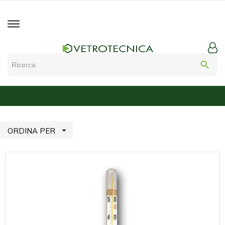
search

ORDINA PER