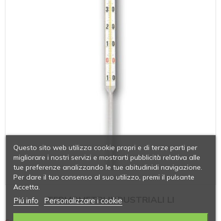
Questo sito web utilizza cookie propri e di terze parti per
migliorare i nostri servizi e mostrarti pubblicità relativa alle
tue preferenze analizzando le tue abitudinidi navigazione.
Per dare il tuo consenso al suo utilizzo, premi il pulsante
Accetta.
TERMOMETRI INDUSTRIALI LI
Piú info
Personalizzare i cookie