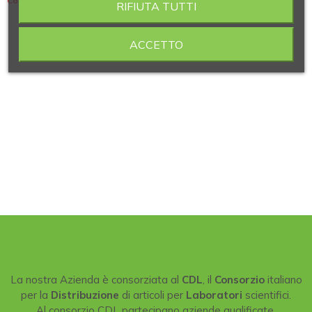
Contiene 14 articoli
RIFIUTA TUTTI
ACCETTO
La nostra Azienda è consorziata al
CDL
, il
Consorzio
italiano
per la
Distribuzione
di articoli per
Laboratori
scientifici.
Al consorzio CDL partecipano aziende qualificate,