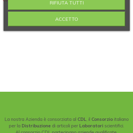
Contiene 2 articoli
RIFIUTA TUTTI
ACCETTO
La nostra Azienda è consorziata al
CDL
, il
Consorzio
italiano
per la
Distribuzione
di articoli per
Laboratori
scientifici.
Al consorzio CDL partecipano aziende qualificate,