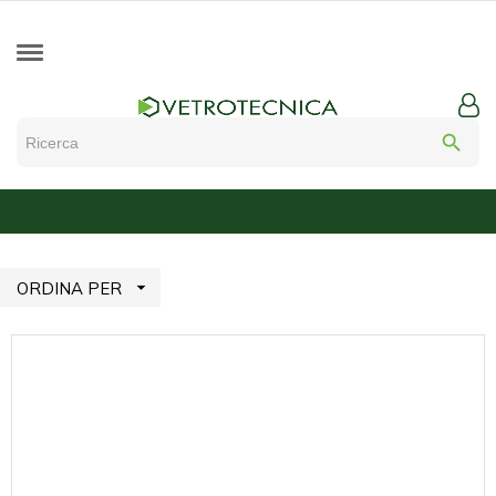
search

ORDINA PER