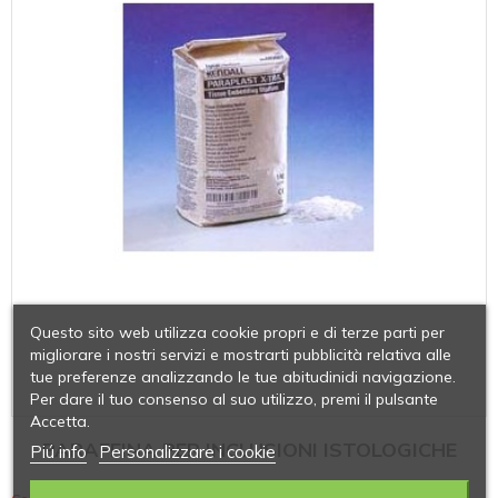
Questo sito web utilizza cookie propri e di terze parti per
migliorare i nostri servizi e mostrarti pubblicità relativa alle
tue preferenze analizzando le tue abitudinidi navigazione.
Per dare il tuo consenso al suo utilizzo, premi il pulsante
Accetta.
PARAFFINA PER INCLUSIONI ISTOLOGICHE
Piú info
Personalizzare i cookie