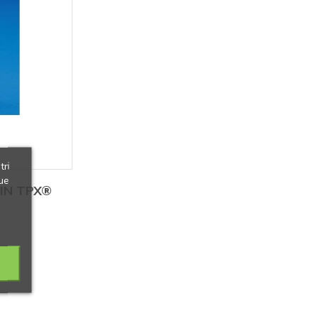
tri
ue
IN TPX®