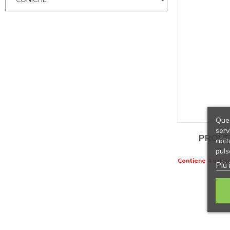
Ques
serv
PROVE
abit
puls
Contiene 4 artico
Piú 