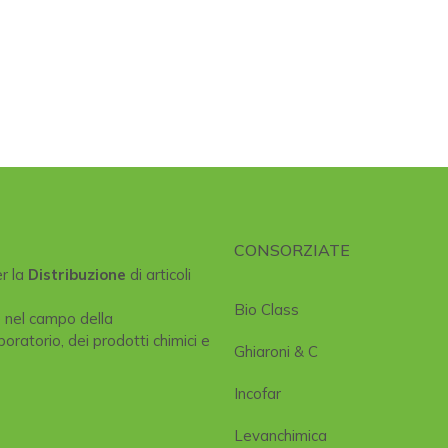
CONSORZIATE
er la
Distribuzione
di articoli
Bio Class
e nel campo della
boratorio, dei prodotti chimici e
Ghiaroni & C
Incofar
Levanchimica