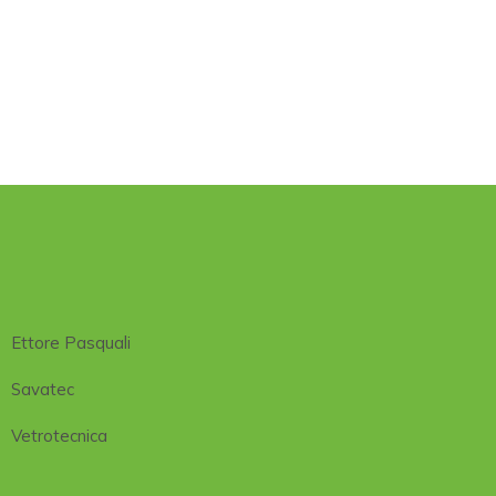
Ettore Pasquali
Savatec
Vetrotecnica