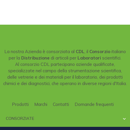
La nostra Azienda è consorziata al
CDL
, il
Consorzio
italiano
per la
Distribuzione
di articoli per
Laboratori
scientifici.
Al consorzio CDL partecipano aziende qualificate,
specializzate nel campo della strumentazione scientifica,
delle vetrerie e dei materiali per il laboratorio, dei prodotti
chimici e dei diagnostici, che operano in diverse regioni d'Italia.
Prodotti
Marchi
Contatti
Domande frequenti
CONSORZIATE
