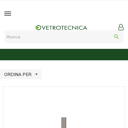
search

ORDINA PER