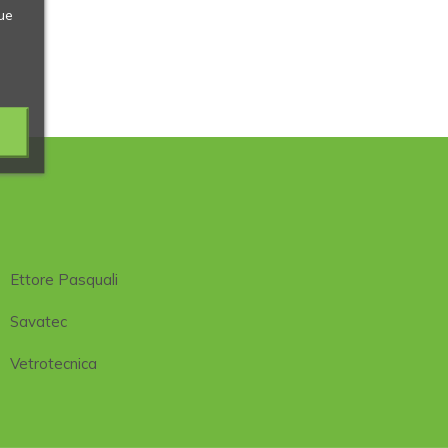
ue
Ettore Pasquali
Savatec
Vetrotecnica