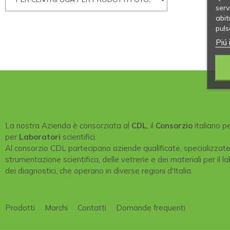
serv
abit
puls
Piú 
La nostra Azienda è consorziata al
CDL
, il
Consorzio
italiano p
per
Laboratori
scientifici.
Al consorzio CDL partecipano aziende qualificate, specializzat
strumentazione scientifica, delle vetrerie e dei materiali per il la
dei diagnostici, che operano in diverse regioni d'Italia.
Prodotti
Marchi
Contatti
Domande frequenti