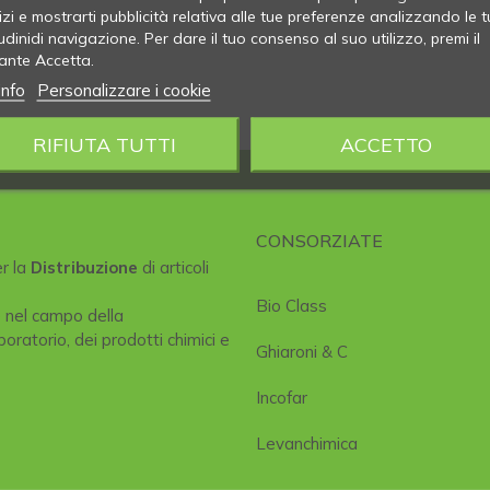
izi e mostrarti pubblicità relativa alle tue preferenze analizzando le t
udinidi navigazione. Per dare il tuo consenso al suo utilizzo, premi il
ante Accetta.
info
Personalizzare i cookie
RIFIUTA TUTTI
ACCETTO
CONSORZIATE
er la
Distribuzione
di articoli
Bio Class
e nel campo della
boratorio, dei prodotti chimici e
Ghiaroni & C
Incofar
Levanchimica