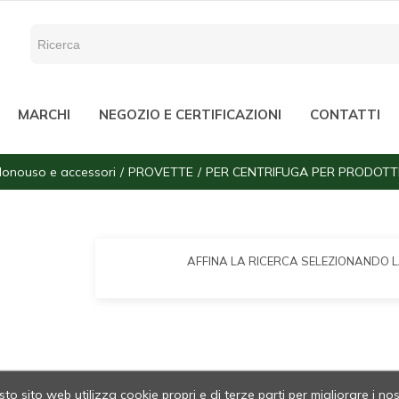
MARCHI
NEGOZIO E CERTIFICAZIONI
CONTATTI
Monouso e accessori
PROVETTE
PER CENTRIFUGA PER PRODOTTI
AFFINA LA RICERCA SELEZIONANDO 
to sito web utilizza cookie propri e di terze parti per migliorare i nos