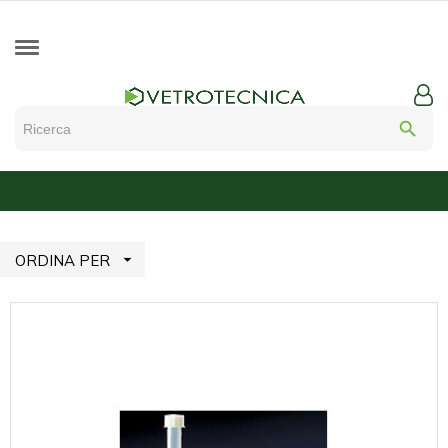
search

ORDINA PER