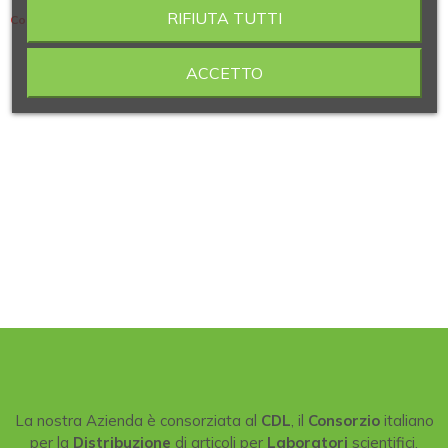
RIFIUTA TUTTI
Contiene 6 articoli
ACCETTO
La nostra Azienda è consorziata al
CDL
, il
Consorzio
italiano
per la
Distribuzione
di articoli per
Laboratori
scientifici.