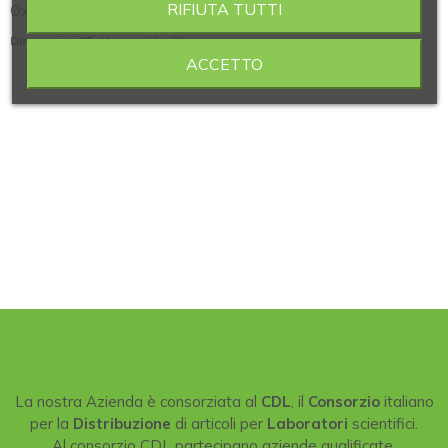
RIFIUTA TUTTI
ØxH 22X20 mm
Dimensioni (ØxH mm)
: 22 x 20
ACCETTO
La nostra Azienda è consorziata al
CDL
, il
Consorzio
italiano
per la
Distribuzione
di articoli per
Laboratori
scientifici.
Al consorzio CDL partecipano aziende qualificate,