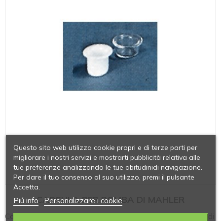
Questo sito web utilizza cookie propri e di terze parti per
migliorare i nostri servizi e mostrarti pubblicità relativa alle
tue preferenze analizzando le tue abitudinidi navigazione.
Per dare il tuo consenso al suo utilizzo, premi il pulsante
Accetta.
CAPSULA PER BOMBA DI MAHLER
Piú info
Personalizzare i cookie
Capsula per bomba di Mahler in quarzo trasparente con bordi