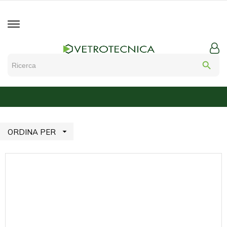
search

ORDINA PER