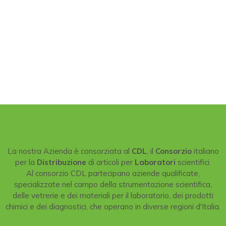
La nostra Azienda è consorziata al
CDL
, il
Consorzio
italiano
per la
Distribuzione
di articoli per
Laboratori
scientifici.
Al consorzio CDL partecipano aziende qualificate,
specializzate nel campo della strumentazione scientifica,
delle vetrerie e dei materiali per il laboratorio, dei prodotti
chimici e dei diagnostici, che operano in diverse regioni d'Italia.