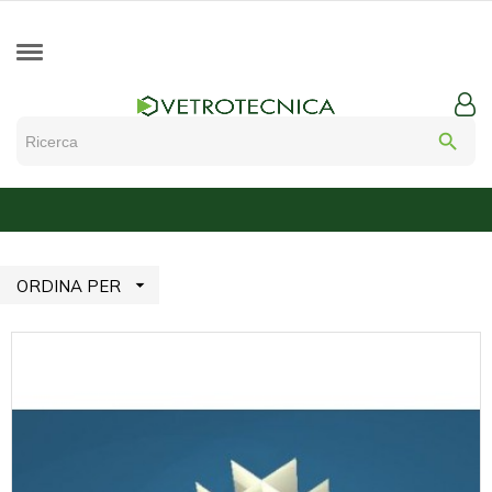
search

ORDINA PER