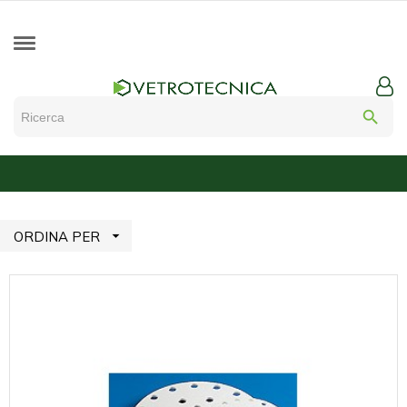
search

ORDINA PER