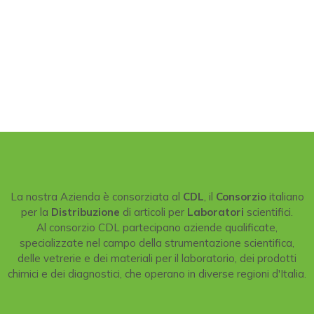
La nostra Azienda è consorziata al
CDL
, il
Consorzio
italiano
per la
Distribuzione
di articoli per
Laboratori
scientifici.
Al consorzio CDL partecipano aziende qualificate,
specializzate nel campo della strumentazione scientifica,
delle vetrerie e dei materiali per il laboratorio, dei prodotti
chimici e dei diagnostici, che operano in diverse regioni d'Italia.