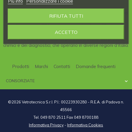
Piú info
Personalizzare i cookie
La nostra Azienda è consorziata al
CDL
, il
Consorzio
italiano
RIFIUTA TUTTI
per la
Distribuzione
di articoli per
Laboratori
scientifici.
Al consorzio CDL partecipano aziende qualificate,
ACCETTO
specializzate nel campo della strumentazione scientifica,
delle vetrerie e dei materiali per il laboratorio, dei prodotti
chimici e dei diagnostici, che operano in diverse regioni d'Italia.
Prodotti
Marchi
Contatti
Domande frequenti
CONSORZIATE

©2026 Vetrotecnica S.r.l. P.I.: 00223930280 - R.E.A. di Padova n.
45566
Tel. 049 870 2511 Fax 049 8700188
Informativa Privacy
-
Informativa Cookies