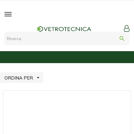
search

ORDINA PER