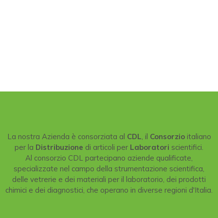
La nostra Azienda è consorziata al
CDL
, il
Consorzio
italiano
per la
Distribuzione
di articoli per
Laboratori
scientifici.
Al consorzio CDL partecipano aziende qualificate,
specializzate nel campo della strumentazione scientifica,
delle vetrerie e dei materiali per il laboratorio, dei prodotti
chimici e dei diagnostici, che operano in diverse regioni d'Italia.