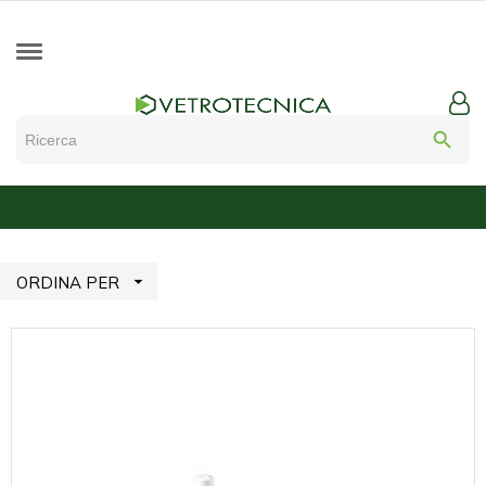
search

ORDINA PER