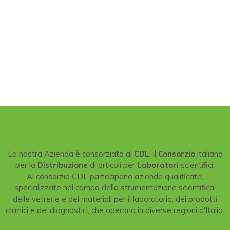
La nostra Azienda è consorziata al
CDL
, il
Consorzio
italiano
per la
Distribuzione
di articoli per
Laboratori
scientifici.
Al consorzio CDL partecipano aziende qualificate,
specializzate nel campo della strumentazione scientifica,
delle vetrerie e dei materiali per il laboratorio, dei prodotti
chimici e dei diagnostici, che operano in diverse regioni d'Italia.