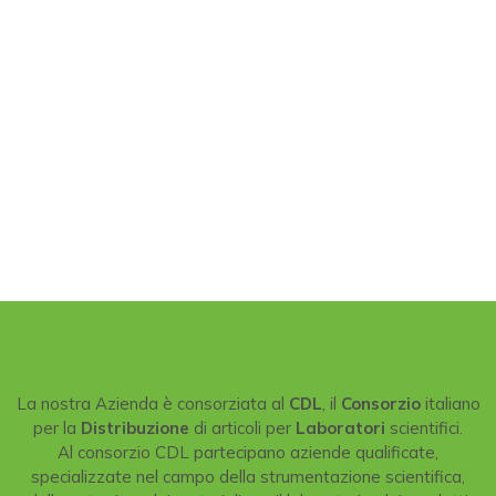
La nostra Azienda è consorziata al
CDL
, il
Consorzio
italiano
per la
Distribuzione
di articoli per
Laboratori
scientifici.
Al consorzio CDL partecipano aziende qualificate,
specializzate nel campo della strumentazione scientifica,