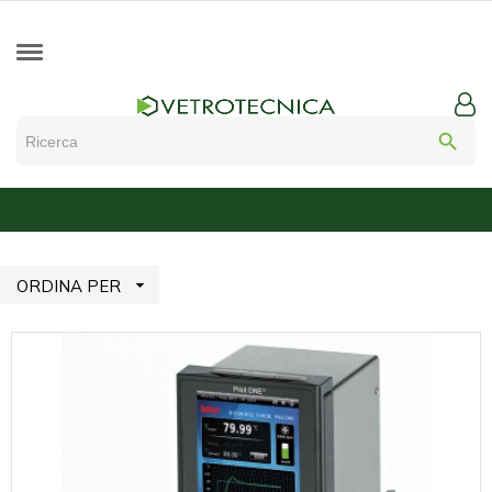
search

ORDINA PER